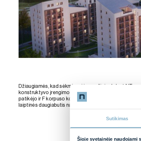
Džiaugiamės, kad sėkmingai ir sparčiai vykdant NT p
konstruktyvo įrengimo darbus šio projekto vystytoj
patikėjo ir F korpuso konstruktyvo įrengimo darbus. Š
laiptinės daugiabutis namas bus apie 3 300 kv.m. bend
Sutikimas
Šioje svetainėje naudojami 