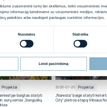
tume suasmeninti turinį bei skelbimus, teikti visuomeninės medij
dojimo informaciją bendriname su visuomeninės medijos, reklamav
os jūsų pateiktos arba naudojant paslaugas surinktos informacijos.
Nuostatos
Statistika
Leisti pasirinkimą
Projektai
Projektai
2026-07-20
amiestyje baigtas statyti
„Naresta“ baigė statyti ketvirt
ln. eurų vertės „Sanguškų
City“ plėtros etapą Vilniaus N
ektas