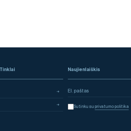
Tinklai
Naujienlaiškis
Email address
Sutinku su
privatumo politika