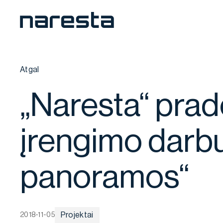
Atgal
„Naresta“ pra
įrengimo darb
panoramos“
Projektai
2018-11-05