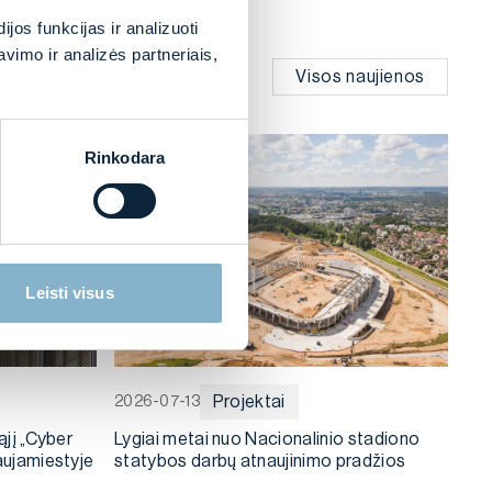
os funkcijas ir analizuoti
imo ir analizės partneriais,
Visos naujienos
Rinkodara
Leisti visus
Projektai
2026-07-13
ąjį „Cyber
Lygiai metai nuo Nacionalinio stadiono
aujamiestyje
statybos darbų atnaujinimo pradžios