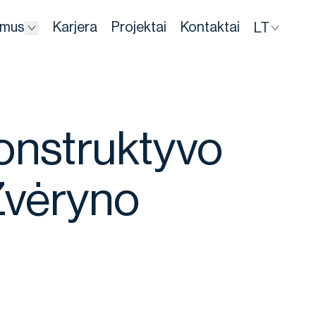
 mus
Karjera
Projektai
Kontaktai
LT
Dropdown
onstruktyvo
Žvėryno