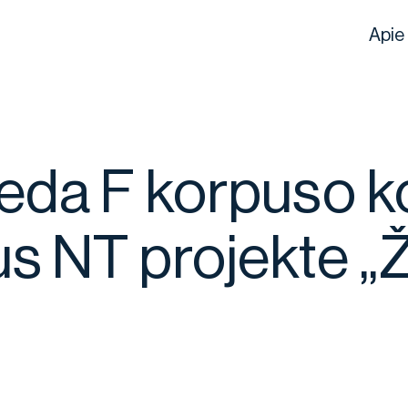
Apie
deda F korpuso k
us NT projekte „