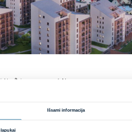
rojekto „Žvėryno panoramos“ A korpuso
ai bendrovė REALCO mūsų bendrovei
Dalintis:
is 8-10 (su mansarda) aukštų, vienos
ro ploto.
Išsami informacija
slapukai