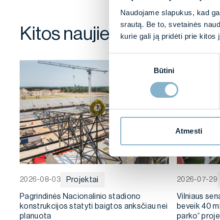
Naudojame slapukus, kad galė
srautą. Be to, svetainės nau
Kitos naujienos
kurie gali ją pridėti prie kit
Sutikimo
Būtini
pasirinkimas
Atmesti
Projektai
2026-08-03
2026-07-29
Pagrindinės Nacionalinio stadiono
Vilniaus sen
konstrukcijos statyti baigtos anksčiau nei
beveik 40 m
planuota
parko“ proj