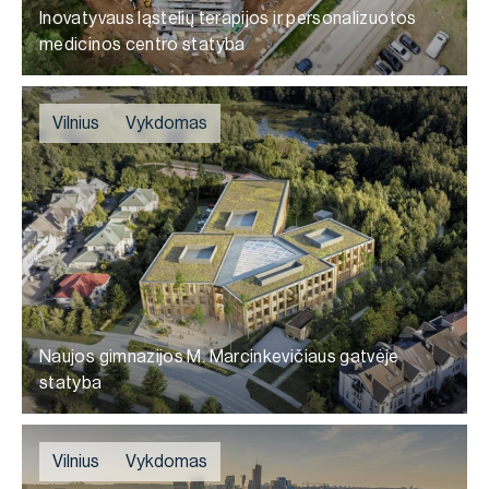
Inovatyvaus ląstelių terapijos ir personalizuotos
medicinos centro statyba
Vilnius
Vykdomas
Naujos gimnazijos M. Marcinkevičiaus gatvėje
statyba
Vilnius
Vykdomas