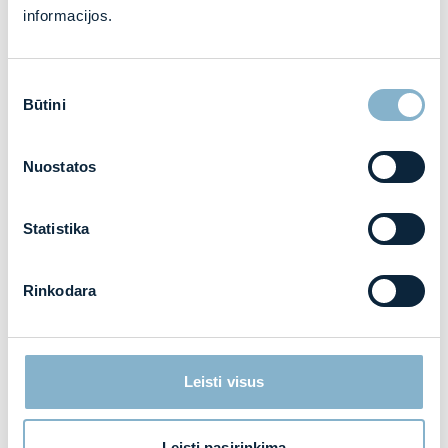
informacijos.
Nacionalinio stadiono Vilniuje statyba
Sutikimo
Būtini
pasirinkimas
Vilnius
Vykdomas
Nuostatos
Statistika
Rinkodara
Leisti visus
Gyvenamasis kvartalas „JUST-IN“
Leisti pasirinkimą