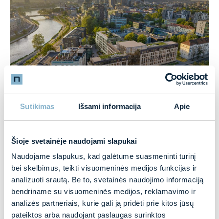
AMPÉRA
Sutikimas
Išsami informacija
Apie
Vilnius
Vykdomas
Šioje svetainėje naudojami slapukai
Naudojame slapukus, kad galėtume suasmeninti turinį
bei skelbimus, teikti visuomeninės medijos funkcijas ir
analizuoti srautą. Be to, svetainės naudojimo informaciją
bendriname su visuomeninės medijos, reklamavimo ir
analizės partneriais, kurie gali ją pridėti prie kitos jūsų
pateiktos arba naudojant paslaugas surinktos