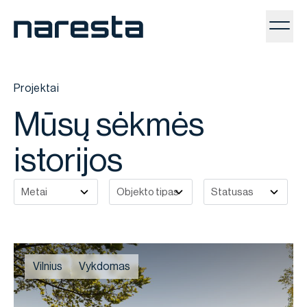
Toggl
Projektai
Mūsų sėkmės
istorijos
Vilnius
Vykdomas