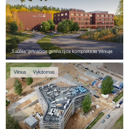
„Saulės“ privačios gimnazijos kompleksas Vilniuje
Vilnius
Vykdomas