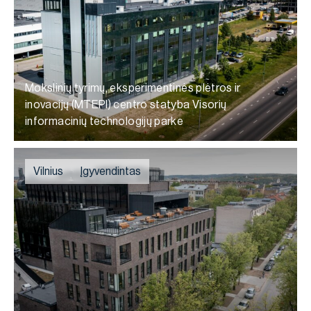
Mokslinių tyrimų, eksperimentinės plėtros ir
inovacijų (MTEPI) centro statyba Visorių
informacinių technologijų parke
Vilnius
Įgyvendintas