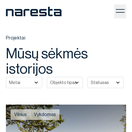
Toggl
Projektai
Mūsų sėkmės
istorijos
Vilnius
Vykdomas