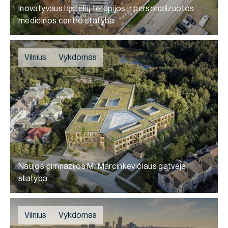
Inovatyvaus ląstelių terapijos ir personalizuotos
medicinos centro statyba
Vilnius
Vykdomas
Naujos gimnazijos M. Marcinkevičiaus gatvėje
statyba
Vilnius
Vykdomas