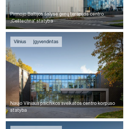
Pirmojo Baltijos šalyse genų terapijos centro
„Celltechna“ statyba
Vilnius
Įgyvendintas
Naujo Vilniaus psichikos sveikatos centro korpuso
statyba