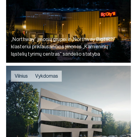
„Northway“ įmonių grupei ir „Northway Biotech“
klasteriui priklausančios įmonės „Kamieninių
ląstelių tyrimų centras“ sandėlio statyba
Vilnius
Vykdomas