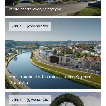
Verslo centro Žvėryne statyba
Vilnius
Įgyvendintas
Modernios architektūros daugiabučio „Žygimantų
12“ statyba
Vilnius
Įgyvendintas