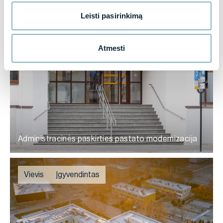
Leisti pasirinkimą
Vilnius
Įgyvendintas
Atmesti
Administracinės paskirties pastato modernizacija
Vievis
Įgyvendintas