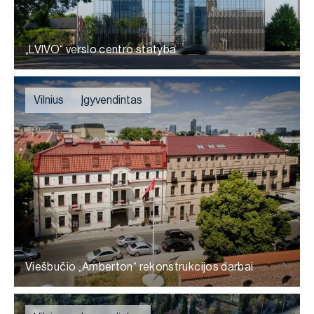
„LVIVO“ verslo centro statyba
Vilnius
Įgyvendintas
Viešbučio „Amberton“ rekonstrukcijos darbai