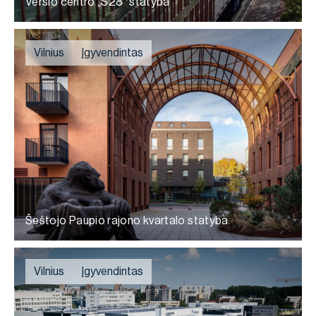
Verslo centro „S28“ statyba
Vilnius
Įgyvendintas
Šeštojo Paupio rajono kvartalo statyba
Vilnius
Įgyvendintas