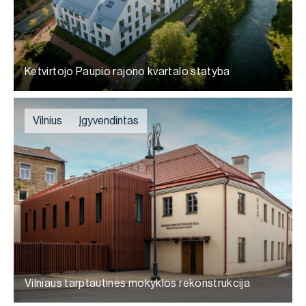
Ketvirtojo Paupio rajono kvartalo statyba
Vilnius
Įgyvendintas
Vilniaus tarptautinės mokyklos rekonstrukcija