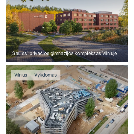
„Saulės“ privačios gimnazijos kompleksas Vilniuje
Vilnius
Vykdomas