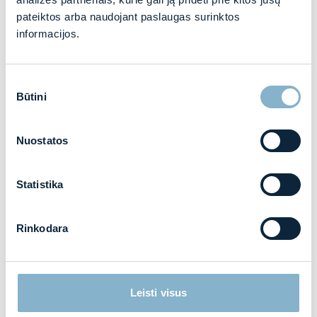
pateiktos arba naudojant paslaugas surinktos
informacijos.
Lietuvos Muitinės departamento pastato
modernizacija
Sutikimo
Būtini
pasirinkimas
Vilnius
Įgyvendintas
Nuostatos
Statistika
Rinkodara
Leisti visus
Administracinės paskirties pastato modernizacija