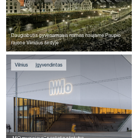
Daugiabutis gyvenamasis namas naujame Paupio
rajone Vilniaus širdyje
Vilnius
Įgyvendintas