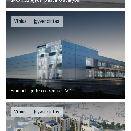
„MO muziejaus“ pastato statyba
Vilnius
Įgyvendintas
Biurų ir logistikos centras M7
Vilnius
Įgyvendintas