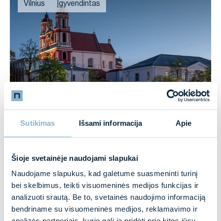
Vilnius
Įgyvendintas
Šv. Jokūbo ligoninės komplekso teritorijos
rekonstrukcija ir statyba
Sutikimas
Išsami informacija
Apie
Vilnius
Įgyvendintas
Šioje svetainėje naudojami slapukai
Naudojame slapukus, kad galėtume suasmeninti turinį
bei skelbimus, teikti visuomeninės medijos funkcijas ir
analizuoti srautą. Be to, svetainės naudojimo informaciją
bendriname su visuomeninės medijos, reklamavimo ir
analizės partneriais, kurie gali ją pridėti prie kitos jūsų