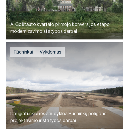
A. Goštauto kvartalo pirmojo konversijos etapo
modernizavimo statybos darbai
Rūdninkai
Vykdomas
Daugiafunkcinės šaudyklos Rūdninkų poligone
projektavimo ir statybos darbai