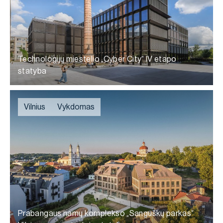
Technologijų miestelio „Cyber City“ IV etapo
statyba
Vilnius
Vykdomas
Prabangaus namų komplekso „Sanguškų parkas“