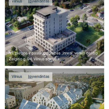
Vilnius
Įgyvendintas
NT plėtros ir paslaugų grupės „Inreal“ verslo centro
Žalgirio g. 94, Vilnius statyba
Vilnius
Įgyvendintas