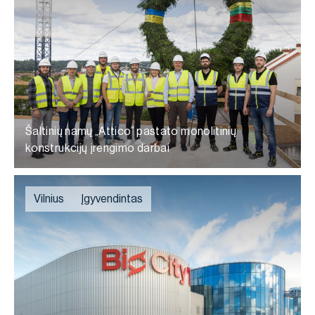
Šaltinių namų „Attico” pastato monolitinių
konstrukcijų įrengimo darbai
Vilnius
Įgyvendintas