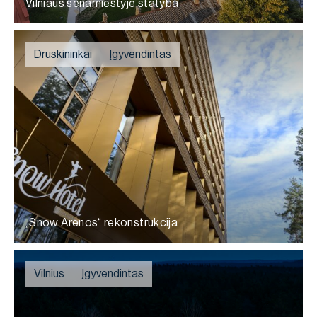
Vilniaus senamiestyje statyba
Druskininkai
Įgyvendintas
„Snow Arenos“ rekonstrukcija
Vilnius
Įgyvendintas