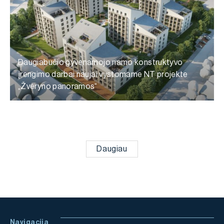
Daugiabučio gyvenamojo namo konstruktyvo
įrengimo darbai naujai vystomame NT projekte
„Žvėryno panoramos“
Daugiau
Navigacija