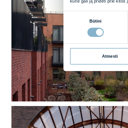
kurie gali ją pridėti prie kit
Sutikimo
Būtini
pasirinkimas
Atmesti