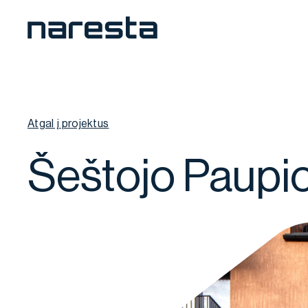
Atgal į projektus
Šeštojo Paupio