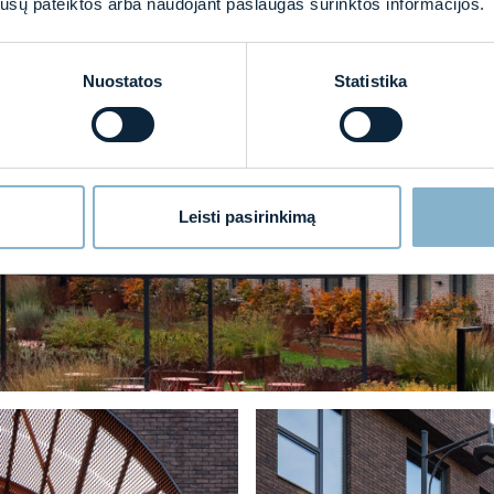
os jūsų pateiktos arba naudojant paslaugas surinktos informacijos.
Nuostatos
Statistika
Leisti pasirinkimą