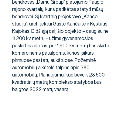
bendrovės „Darnu Group“ plėtojamo Paupio
rajono kvartalų, kuris patikėtas statyti mūsų
bendrovei. Šį kvartalą projektavo ,,Kančo
studija“, architektai Gustė Kančaitė ir Kęstutis
Kajokas. Didžiąją dalį šio objekto – daugiau nei
11 200 kv. metrų – užims gyvenamosios
paskirties plotas, per 1 600 kv. metrų bus skirta
komercinėms patalpoms, kurios įsikurs
pirmuose pastatų aukštuose. Požeminė
automobilių aikštelė talpins apie 380
automobilių. Planuojama, kad beveik 28 500
kvadratinių metrų komplekso statybos bus
baigtos 2022 metų vasarą.