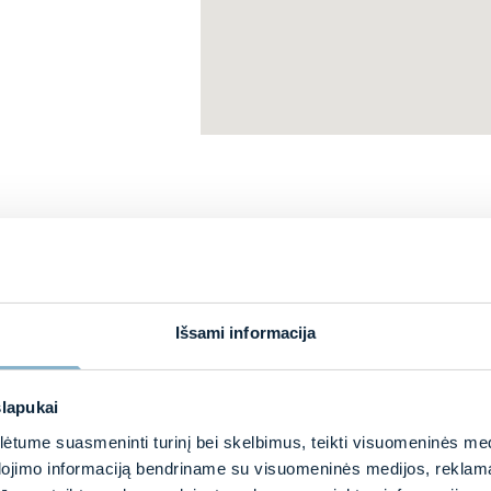
Išsami informacija
slapukai
tume suasmeninti turinį bei skelbimus, teikti visuomeninės medij
dojimo informaciją bendriname su visuomeninės medijos, reklamav