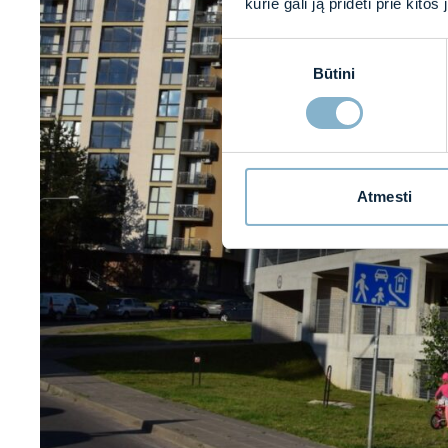
kurie gali ją pridėti prie kit
Sutikimo
Būtini
pasirinkimas
Atmesti