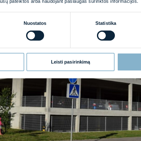
os jūsų pateiktos arba naudojant paslaugas surinktos informacijos.
Nuostatos
Statistika
Leisti pasirinkimą