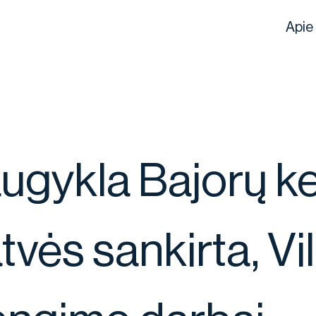
Apie
gykla Bajorų kel
ės sankirta, Viln