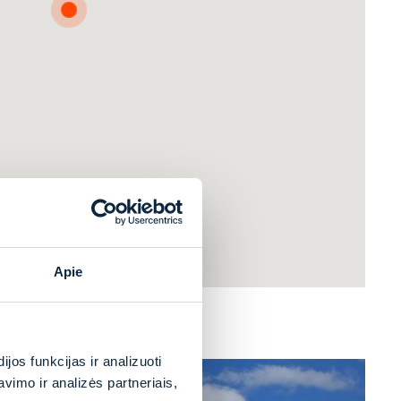
Apie
os funkcijas ir analizuoti
imo ir analizės partneriais,