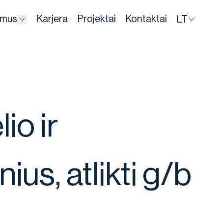
 mus
Karjera
Projektai
Kontaktai
LT
Dropdown
io ir
ius, atlikti g/b