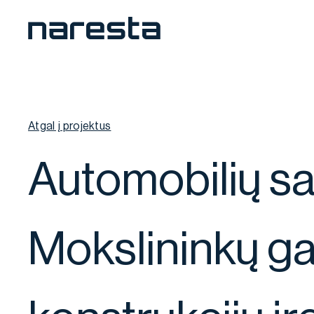
Atgal į projektus
Automobilių sau
Mokslininkų gatv