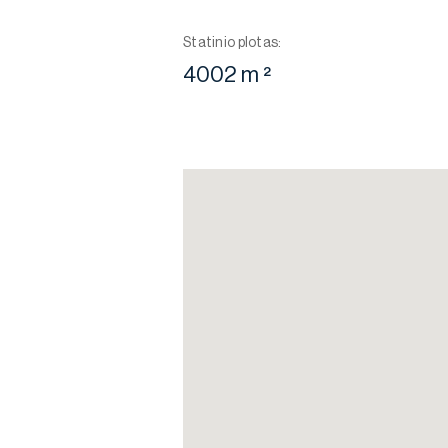
Statinio plotas:
4002 m ²