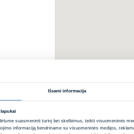
Išsami informacija
slapukai
tume suasmeninti turinį bei skelbimus, teikti visuomeninės medij
dojimo informaciją bendriname su visuomeninės medijos, reklamav