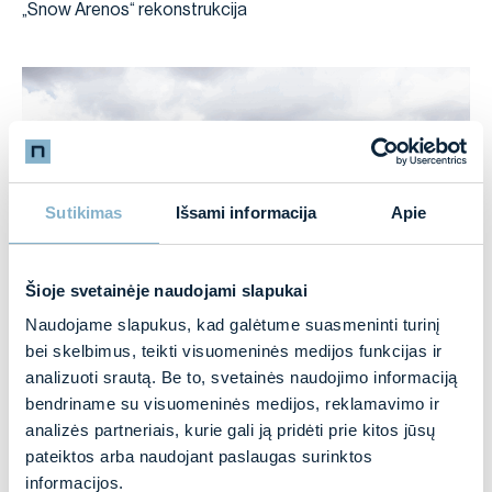
„Snow Arenos“ rekonstrukcija
Sutikimas
Išsami informacija
Apie
Šioje svetainėje naudojami slapukai
Naudojame slapukus, kad galėtume suasmeninti turinį
2025-08-12
bei skelbimus, teikti visuomeninės medijos funkcijas ir
Daugiafunkcinės šaudyklos Rūdninkų poligone
analizuoti srautą. Be to, svetainės naudojimo informaciją
projektavimo ir statybos darbai
bendriname su visuomeninės medijos, reklamavimo ir
analizės partneriais, kurie gali ją pridėti prie kitos jūsų
pateiktos arba naudojant paslaugas surinktos
informacijos.